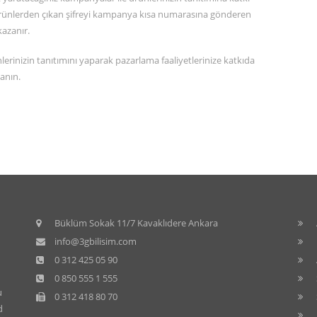
 ürünlerden çıkan şifreyi kampanya kısa numarasına gönderen
kazanır.
erinizin tanıtımını yaparak pazarlama faaliyetlerinize katkıda
anın.
Büklüm Sokak 11/7 Kavaklıdere Ankara
info@3gbilisim.com
0 312 425 05 90
0 850 555 1 555
u
0 312 418 80 70
d