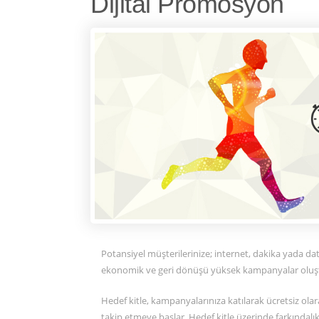
Dijital Promosyon
Potansiyel müşterilerinize; internet, dakika yada dat
ekonomik ve geri dönüşü yüksek kampanyalar oluştu
Hedef kitle, kampanyalarınıza katılarak ücretsiz ol
takip etmeye başlar. Hedef kitle üzerinde farkındalı