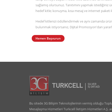
sağlamış olursunuz. Tanıtımını yapmak istediğiniz
hedef kitle; konuşma, kısa mesaj ve internet paketi 
Hedef kitlenizi ödüllendirmek ve aynı zamanda ürünl
bulunmak istiyorsanız, Dijital Promosyon'dan yararl
Hemen Başvurun
Bu sitede 3G Bilişim Teknolojilerinin vermiş olduğu Topl
Mesajlaşma Hizmetleri Turkcell İletişim Hizmetleri A.Ş. a