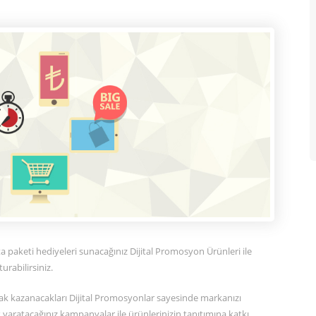
a paketi hediyeleri sunacağınız Dijital Promosyon Ürünleri ile
rabilirsiniz.
arak kazanacakları Dijital Promosyonlar sayesinde markanızı
k yaratacağınız kampanyalar ile ürünlerinizin tanıtımına katkı