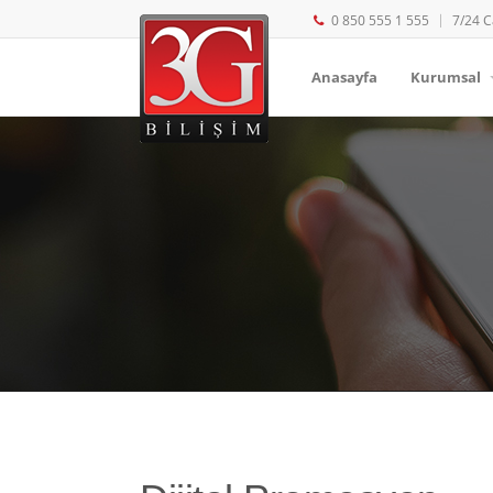
0 850 555 1 555
7/24 C
Anasayfa
Kurumsal