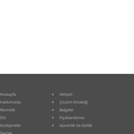
Anasayfa
İletişim
Hakkımızda
Çözüm Ortaklığı
Abonelik
Belgeler
SSS
Fiyatlandırma
Sözleşmeler
Güvenlik Ve Gizlilik
Destek