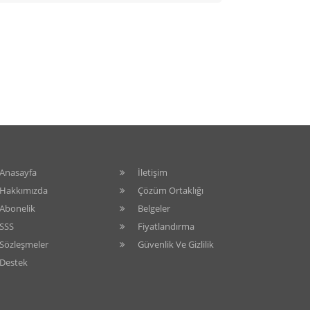
Anasayfa
İletişim
Hakkımızda
Çözüm Ortaklığı
Abonelik
Belgeler
SSS
Fiyatlandırma
Sözleşmeler
Güvenlik Ve Gizlilik
Destek