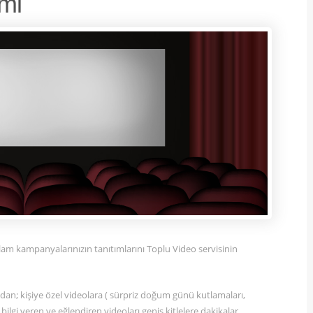
mi
eklam kampanyalarınızın tanıtımlarını Toplu Video servisinin
ğından; kişiye özel videolara ( sürpriz doğum günü kutlamaları,
, bilgi veren ve eğlendiren videoları geniş kitlelere dakikalar