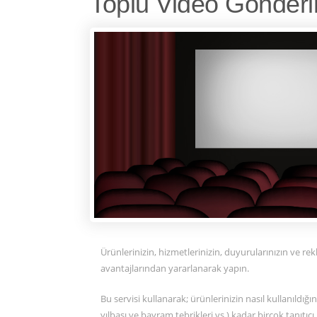
Toplu Video Gönderi
Ürünlerinizin, hizmetlerinizin, duyurularınızın ve r
avantajlarından yararlanarak yapın.
Bu servisi kullanarak; ürünlerinizin nasıl kullanıldı
yılbaşı ve bayram tebrikleri vs.) kadar birçok tanıtıcı