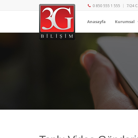
0 850 555 1 555
7/24 C
Anasayfa
Kurumsal