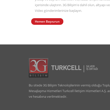
içerisinde ulaştırın. 3G Bilişim'e dahil olun, altyap
Video gönderimlerinize başlayın.
Hemen Başvurun
Bu sitede 3G Bilişim Teknolojilerinin vermiş olduğu Topl
Mesajlaşma Hizmetleri Turkcell İletişim Hizmetleri A.Ş. a
ve hesabına verilmektedir.