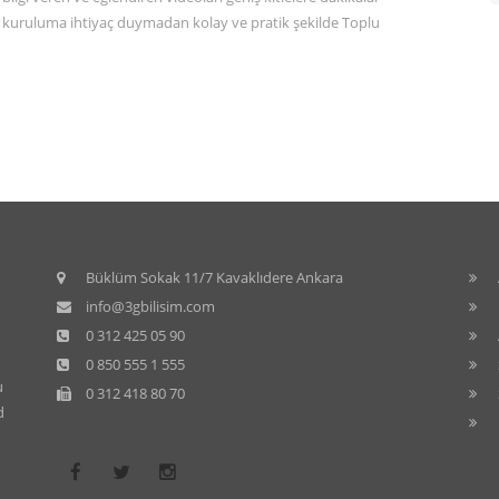
ı ve kuruluma ihtiyaç duymadan kolay ve pratik şekilde Toplu
Büklüm Sokak 11/7 Kavaklıdere Ankara
info@3gbilisim.com
0 312 425 05 90
0 850 555 1 555
u
0 312 418 80 70
d