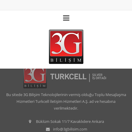
Bu sitede 3G Bilişim Teknolojilerinin vermiş olduğu Toplu Mesajlaşma
Hizmetleri Turkcell İletişim Hizmetleri A.Ş. ad ve hesabına
verilmektedir.
Büklüm Sokak 11/7 Kavaklıdere Ankara
info@3gbilisim.com