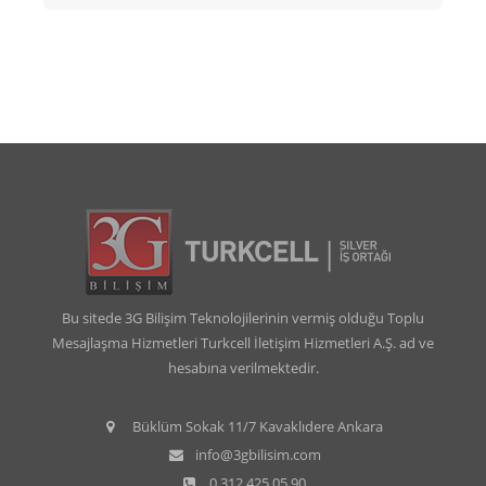
Bu sitede 3G Bilişim Teknolojilerinin vermiş olduğu Toplu
Mesajlaşma Hizmetleri Turkcell İletişim Hizmetleri A.Ş. ad ve
hesabına verilmektedir.
Büklüm Sokak 11/7 Kavaklıdere Ankara
info@3gbilisim.com
0 312 425 05 90