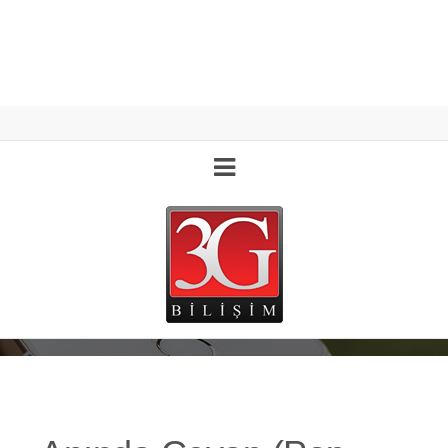
TOPLU MESAJLAŞMA
En çok tercih edilen iletişim çözümü hizmetimiz