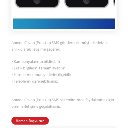
Anında Cevap (Pop-Up) SMS göndererek müşterileriniz ile
anlık olarak iletişime geçerek ;
• Kampanyalarınızı bildirebilir
• Eksik bilgilerini tamamlayabilir
• Hizmet memnuniyetlerini ölçebilir
• Taleplerini öğrenebilirsiniz.
Anında Cevap (Pop-Up) SMS sistemimizden faydalanmak için
bizimle iletişime geçebilirsiniz.
Hemen Başvurun