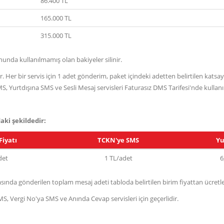
86.400 TL
165.000 TL
315.000 TL
nunda kullanılmamış olan bakiyeler silinir.
lir. Her bir servis için 1 adet gönderim, paket içindeki adetten belirtilen kat
, Yurtdışına SMS ve Sesli Mesaj servisleri Faturasız DMS Tarifesi'nde kullan
aki şekildedir:
iyatı
TCKN'ye SMS
Yu
det
1 TL/adet
6
sında gönderilen toplam mesaj adeti tabloda belirtilen birim fiyattan ücretlen
S, Vergi No'ya SMS ve Anında Cevap servisleri için geçerlidir.