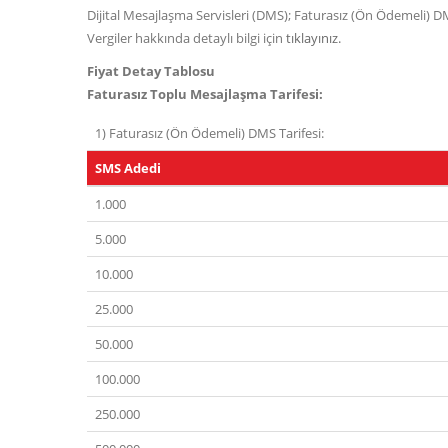
Dijital Mesajlaşma Servisleri (DMS); Faturasız (Ön Ödemeli) D
Vergiler hakkında detaylı bilgi için
tıklayınız.
Fiyat Detay Tablosu
Faturasız Toplu Mesajlaşma Tarifesi:
1) Faturasız (Ön Ödemeli) DMS Tarifesi:
SMS Adedi
1.000
5.000
10.000
25.000
50.000
100.000
250.000