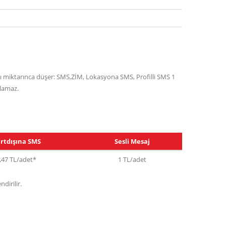
sayı miktarınca düşer: SMS,ZİM, Lokasyona SMS, Profilli SMS 1
ılamaz.
rtdışına SMS
Sesli Mesaj
,47 TL/adet*
1 TL/adet
dirilir.