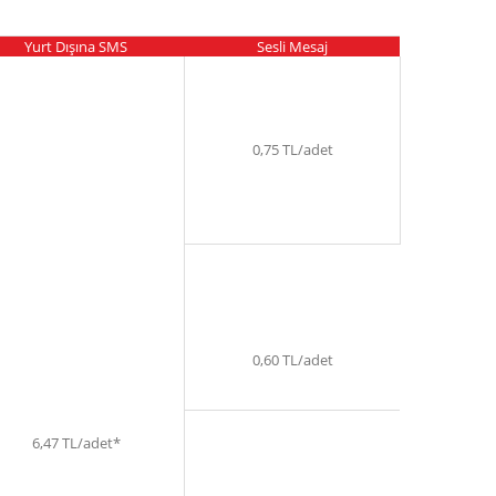
Yurt Dışına SMS
Sesli Mesaj
0,75 TL/adet
0,60 TL/adet
6,47 TL/adet*