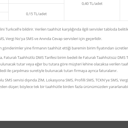
0,40 TL/adet
0,15 TL/adet
rkcell'e bildirir. Verilen taahhüt karşılığında ilgili servisler tabloda belitile
S, Vergi No'ya SMS ve Anında Cevap servisleri için geçerlidir.
n gönderimler yine firmanın taahhüt ettiği baremin birim fiyatından ücretlend
 Faturalı Taahhütlü DMS Tarifesi birim bedeli ile Faturalı Taahhütsüz DMS T
e bulunacak tutar veya eğer bu tutara göre müşteri lehine olacaksa verilen t
 ile çarpılması suretiyle bulunacak tutarı firmaya ayrıca faturalanır.
e Toplu SMS servisi dışında ZİM, Lokasyona SMS, Profilli SMS, TCKN'ye SMS, V
üzden düşer; böylece tek bir taahhütle birden fazla ürünümüzden yararlanabili