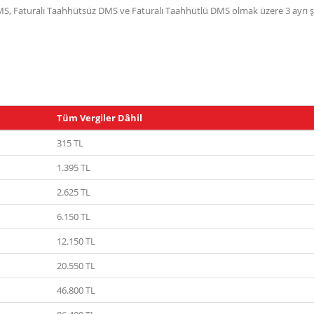
MS, Faturalı Taahhütsüz DMS ve Faturalı Taahhütlü DMS olmak üzere 3 ayrı şeki
Tüm Vergiler Dâhil
315 TL
1.395 TL
2.625 TL
6.150 TL
12.150 TL
20.550 TL
46.800 TL