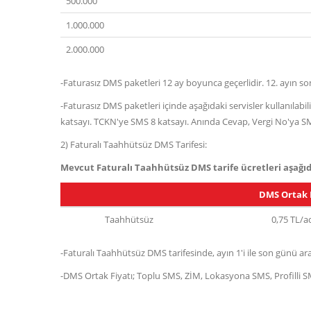
500.000
1.000.000
2.000.000
-Faturasız DMS paketleri 12 ay boyunca geçerlidir. 12. ayın so
-Faturasız DMS paketleri içinde aşağıdaki servisler kullanılabi
katsayı. TCKN'ye SMS 8 katsayı. Anında Cevap, Vergi No'ya SMS
2) Faturalı Taahhütsüz DMS Tarifesi:
Mevcut Faturalı Taahhütsüz DMS tarife ücretleri aşağıd
DMS Ortak F
Taahhütsüz
0,75 TL/a
-Faturalı Taahhütsüz DMS tarifesinde, ayın 1'i ile son günü ara
-DMS Ortak Fiyatı; Toplu SMS, ZİM, Lokasyona SMS, Profilli SM