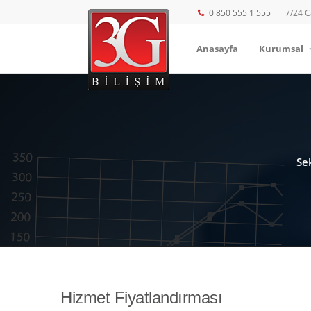
0 850 555 1 555
7/24 C
Anasayfa
Kurumsal
Se
Hizmet Fiyatlandırması