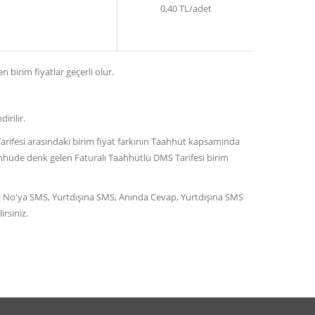
0,40 TL/adet
n birim fiyatlar geçerli olur.
irilir.
arifesi arasındaki birim fiyat farkının Taahhüt kapsamında
aahhüde denk gelen Faturalı Taahhütlü DMS Tarifesi birim
ergi No'ya SMS, Yurtdışına SMS, Anında Cevap, Yurtdışına SMS
rsiniz.