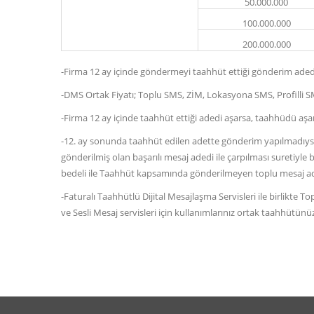
50.000.000
100.000.000
200.000.000
-Firma 12 ay içinde göndermeyi taahhüt ettiği gönderim adedini Tu
-DMS Ortak Fiyatı; Toplu SMS, ZİM, Lokasyona SMS, Profilli SM
-Firma 12 ay içinde taahhüt ettiği adedi aşarsa, taahhüdü aşa
-12. ay sonunda taahhüt edilen adette gönderim yapılmadıysa,
gönderilmiş olan başarılı mesaj adedi ile çarpılması suretiyl
bedeli ile Taahhüt kapsamında gönderilmeyen toplu mesaj adedi
-Faturalı Taahhütlü Dijital Mesajlaşma Servisleri ile birlikt
ve Sesli Mesaj servisleri için kullanımlarınız ortak taahhütün